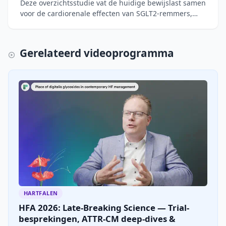
Deze overzichtsstudie vat de huidige bewijslast samen
voor de cardiorenale effecten van SGLT2-remmers,
GLP-1-agonisten en mineralocorticoïde-
receptorantagoniste
Gerelateerd videoprogramma
HARTFALEN
HFA 2026: Late-Breaking Science — Trial-
besprekingen, ATTR-CM deep-dives &