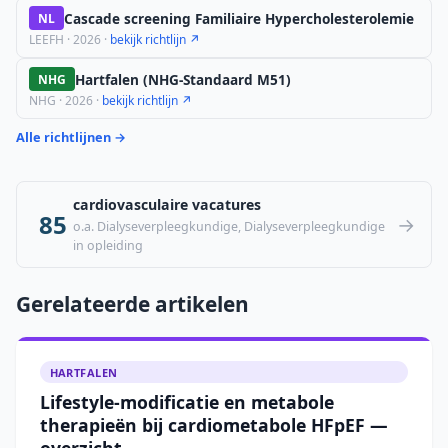
Cascade screening Familiaire Hypercholesterolemie
NL
LEEFH · 2026 ·
bekijk richtlijn ↗
Hartfalen (NHG-Standaard M51)
NHG
NHG · 2026 ·
bekijk richtlijn ↗
Alle richtlijnen →
cardiovasculaire vacatures
85
→
o.a. Dialyseverpleegkundige, Dialyseverpleegkundige
in opleiding
Gerelateerde artikelen
HARTFALEN
Lifestyle-modificatie en metabole
therapieën bij cardiometabole HFpEF —
overzicht