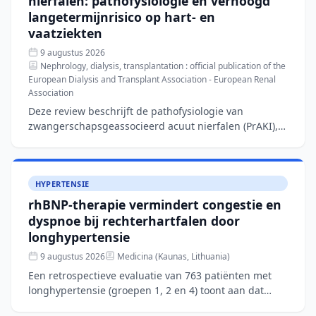
nierfalen: pathofysiologie en verhoogd
langetermijnrisico op hart- en
vaatziekten
9 augustus 2026
Nephrology, dialysis, transplantation : official publication of the
European Dialysis and Transplant Association - European Renal
Association
Deze review beschrijft de pathofysiologie van
zwangerschapsgeassocieerd acuut nierfalen (PrAKI),
een aandoening met een incidentie van 40–100 per
10.000 zwanger
HYPERTENSIE
rhBNP-therapie vermindert congestie en
dyspnoe bij rechterhartfalen door
longhypertensie
9 augustus 2026
Medicina (Kaunas, Lithuania)
Een retrospectieve evaluatie van 763 patiënten met
longhypertensie (groepen 1, 2 en 4) toont aan dat
aanvullende rhBNP-therapie naast conventionele