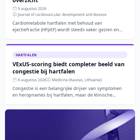
9 augustus 2026
Journal of cardiovascular development and disease
Cardiometabole hartfalen met behoud van
ejectiefractie (HFpEF) wordt steeds vaker gezien en
wordt gedreven door systemische ontsteking en
viscerale adipositeit.
HARTFALEN
VExUS-scoring biedt completer beeld van
congestie bij hartfalen
8 augustus 2026
Medicina (Kaunas, Lithuania)
Congestie is een belangrijke drijver van symptomen
en heropnames bij hartfalen, maar de klinische
beoordeling blijft complex. Dit narratieve overzicht
bespreekt