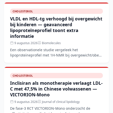
behandeling
CHOLESTEROL
VLDL en HDL-tg verhoogd bij overgewicht
bij kinderen — geavanceerd
lipoproteïneprofiel toont extra
informatie
9 augustus 2026
Biomolecules
Een observationele studie vergeleek het
lipoproteïneprofiel met 1H-NMR bij overgewicht/obese
kinderen met normaalgewichtige leeftijdsgenoten. De
overgewichtsgro
CHOLESTEROL
Inclisiran als monotherapie verlaagt LDL-
C met 47,5% in Chinese volwassenen —
VICTORION-Mono
9 augustus 2026
Journal of clinical lipidology
De fase-3 RCT VICTORION-Mono onderzocht de