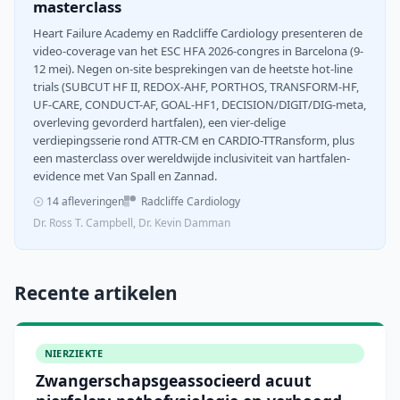
masterclass
Heart Failure Academy en Radcliffe Cardiology presenteren de
video-coverage van het ESC HFA 2026-congres in Barcelona (9-
12 mei). Negen on-site besprekingen van de heetste hot-line
trials (SUBCUT HF II, REDOX-AHF, PORTHOS, TRANSFORM-HF,
UF-CARE, CONDUCT-AF, GOAL-HF1, DECISION/DIGIT/DIG-meta,
overleving gevorderd hartfalen), een vier-delige
verdiepingsserie rond ATTR-CM en CARDIO-TTRansform, plus
een masterclass over wereldwijde inclusiviteit van hartfalen-
evidence met Van Spall en Zannad.
14 afleveringen
Radcliffe Cardiology
Dr. Ross T. Campbell, Dr. Kevin Damman
Recente artikelen
NIERZIEKTE
Zwangerschapsgeassocieerd acuut