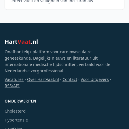
effectiviteit en veiligheid van inclisiran als
monotherapie bij 207 Chinese volwassenen met
verhoogd LDL-C en een laa
Hart
Vaat
.nl
Onafhankelijk platform voor cardiovasculaire
geneeskunde. Dagelijks nieuws en literatuur uit
internationale medische tijdschriften, vertaald voor de
Nederlandse zorgprofessional.
Vacatures
·
Over HartVaat.nl
·
Contact
·
Voor Uitgevers
·
RSS/API
ONDERWERPEN
Cholesterol
Hypertensie