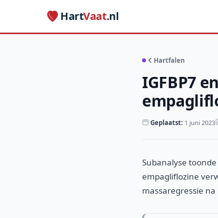
Hart
Vaat
.nl
Hartfalen
IGFBP7 en
empaglifl
Geplaatst:
1 juni 2023
Subanalyse toonde 
empagliflozine ve
massaregressie na