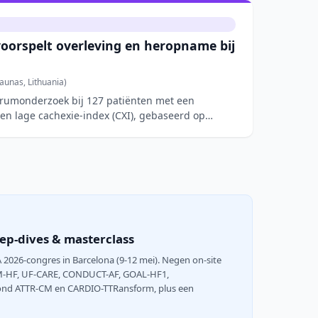
voorspelt overleving en heropname bij
aunas, Lithuania)
trumonderzoek bij 127 patiënten met een
een lage cachexie-index (CXI), gebaseerd op
ep-dives & masterclass
2026-congres in Barcelona (9-12 mei). Negen on-site
RM-HF, UF-CARE, CONDUCT-AF, GOAL-HF1,
 rond ATTR-CM en CARDIO-TTRansform, plus een