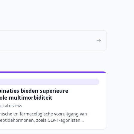
→
naties bieden superieure
bole multimorbiditeit
ical reviews
linische en farmacologische vooruitgang van
eptidehormonen, zoals GLP-1-agonisten