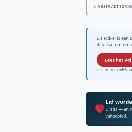
ABSTRACT (ORIG
Dit artikel is ee
details en referen
Lees het vol
DOI: 10.1002/ehf2.1
Lid worde
Gratis — en 
vakgebied.