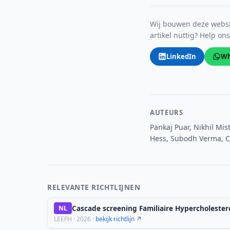
Wij bouwen deze websit
artikel nuttig? Help on
LinkedIn
Wh
AUTEURS
Pankaj Puar, Nikhil Mi
Hess, Subodh Verma, C
RELEVANTE RICHTLIJNEN
Cascade screening Familiaire Hypercholester
NL
LEEFH · 2026 ·
bekijk richtlijn ↗