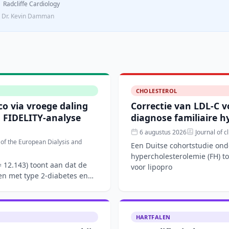
Radcliffe Cardiology
l, Dr. Kevin Damman
CHOLESTEROL
co via vroege daling
Correctie van LDL-C v
 FIDELITY-analyse
diagnose familiaire h
6 augustus 2026
Journal of cl
n of the European Dialysis and
Een Duitse cohortstudie ond
hypercholesterolemie (FH) t
 12.143) toont aan dat de
voor lipopro
ten met type 2-diabetes en
HARTFALEN