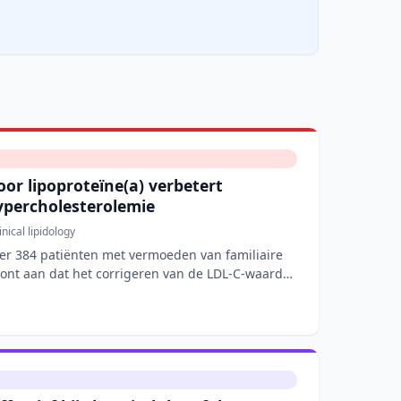
oor lipoproteïne(a) verbetert
ypercholesterolemie
inical lipidology
er 384 patiënten met vermoeden van familiaire
oont aan dat het corrigeren van de LDL-C-waarde