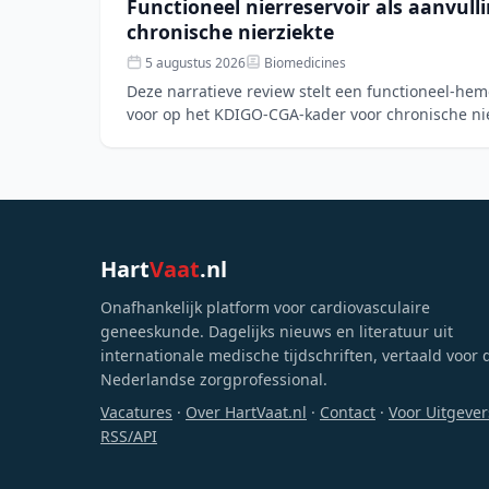
Functioneel nierreservoir als aanvull
chronische nierziekte
5 augustus 2026
Biomedicines
Deze narratieve review stelt een functioneel-he
voor op het KDIGO-CGA-kader voor chronische ni
nierfunctiereserve (RFR), bl
Hart
Vaat
.nl
Onafhankelijk platform voor cardiovasculaire
geneeskunde. Dagelijks nieuws en literatuur uit
internationale medische tijdschriften, vertaald voor 
Nederlandse zorgprofessional.
Vacatures
·
Over HartVaat.nl
·
Contact
·
Voor Uitgever
RSS/API