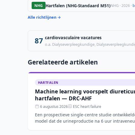
Hartfalen (NHG-Standaard M51)
NHG
NHG · 2026 ·
b
Alle richtlijnen →
cardiovasculaire vacatures
87
o.a. Dialyseverpleegkundige, Dialyseverpleegkundi
Gerelateerde artikelen
HARTFALEN
Machine learning voorspelt diureticu
hartfalen — DRC-AHF
6 augustus 2026
ESC heart failure
Een prospectieve single-centre studie ontwikkel
model dat de urineproductie na 6 uur intraveneu
hartfalen nauwkeur