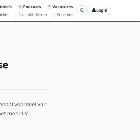
ideo’s
Podcasts
Vacatures
👤
Login
iekte
Atriumfibrilleren
Preventie
se
renaal voordeel van
et meer LV-