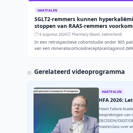
HARTFALEN
SGLT2-remmers kunnen hyperkaliëmi
stoppen van RAAS-remmers voorkome
6 augustus 2026
Pharmacy (Basel, Switzerland)
In een retrospectieve cohortstudie onder 905 pa
van een mineralocorticoidreceptorantagonist (
kans op hyperka
Gerelateerd videoprogramma
HARTFALEN
HFA 2026: Lat
Heart Failure Acad
besprekingen van 
DECISION/DIGIT/DIG
masterclass over we