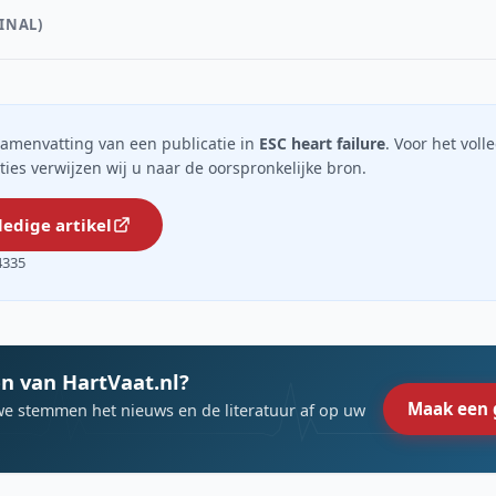
INAL)
n samenvatting van een publicatie in
ESC heart failure
. Voor het volle
ties verwijzen wij u naar de oorspronkelijke bron.
ledige artikel
4335
n van HartVaat.nl?
Maak een 
we stemmen het nieuws en de literatuur af op uw