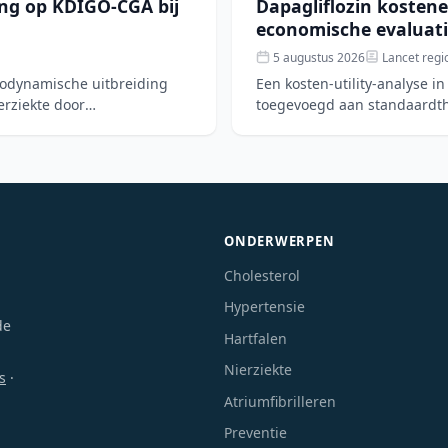
ing op KDIGO-CGA bij
Dapagliflozin kostene
economische evaluati
5 augustus 2026
Lancet regi
modynamische uitbreiding
Een kosten-utility-analyse in
erziekte door
toegevoegd aan standaardther
Op basis van d
ONDERWERPEN
Cholesterol
Hypertensie
de
Hartfalen
Nierziekte
s
·
Atriumfibrilleren
Preventie