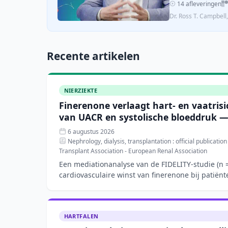
14 afleveringen
Dr. Ross T. Campbel
Recente artikelen
NIERZIEKTE
Finerenone verlaagt hart- en vaatrisi
van UACR en systolische bloeddruk —
6 augustus 2026
Nephrology, dialysis, transplantation : official publicatio
Transplant Association - European Renal Association
Een mediationanalyse van de FIDELITY-studie (n =
cardiovasculaire winst van finerenone bij patiën
chronische
HARTFALEN