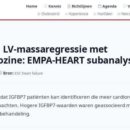
Home
Kennis
Richtlijnen
Agenda
V
Cholesterol
Hypertensie
Hartfalen
Nierz
 LV-massaregressie met
ozine: EMPA-HEART subanaly
Bron:
ESC heart failure
dat IGFBP7 patiënten kan identificeren die meer cardio
rwachten. Hogere IGFBP7-waarden waren geassocieerd m
 behandeling.