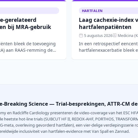
HARTFALEN
e-gerelateerd
Laag cachexie-index 
n bij MRA-gebruik
hartfalenpatiënten
5 augustus 2026
Medicina (K
tiënten bleek de toevoeging
In een retrospectief eencen
MRA) aan RAAS-remming de
hartfalenexacerbatie bleek 
spiermassa, albumine e
e-Breaking Science — Trial-besprekingen, ATTR-CM de
emy en Radcliffe Cardiology presenteren de video-coverage van het ESC HFA 
de heetste hot-line trials (SUBCUT HF II, REDOX-AHF, PORTHOS, TRANSFO
-meta, overleving gevorderd hartfalen), een vier-delige verdiepingsserie
reldwijde inclusiviteit van hartfalen-evidence met Van Spall en Zannad.