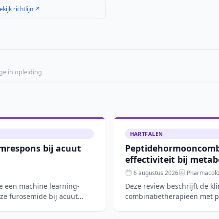
ekijk richtlijn ↗
ge in opleiding
HARTFALEN
mrespons bij acuut
Peptidehormooncombi
effectiviteit bij meta
6 augustus 2026
Pharmacolog
de een machine learning-
Deze review beschrijft de k
ze furosemide bij acuut
combinatietherapieën met p
gecombineerd met FGF21- o