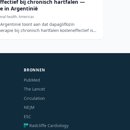
ffectief bij chronisch hartfalen —
e in Argentinië
onal health. Americas
 Argentinië toont aan dat dapagliflozin
apie bij chronisch hartfalen kosteneffectief is.
BRONNEN
PubMed
The Lancet
Circulation
NEJM
ESC
Radcliffe Cardiology