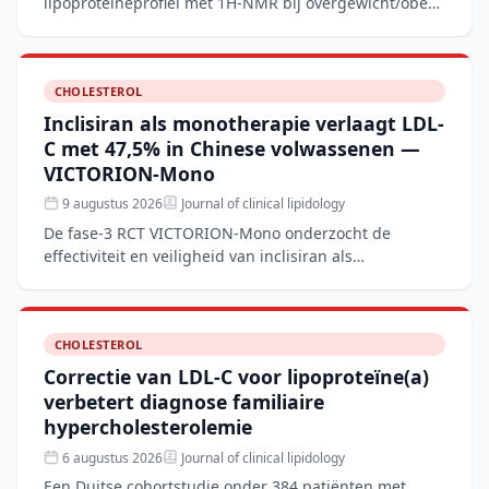
lipoproteïneprofiel met 1H-NMR bij overgewicht/obese
kinderen met normaalgewichtige leeftijdsgenoten. De
overgewichtsgro
CHOLESTEROL
Inclisiran als monotherapie verlaagt LDL-
C met 47,5% in Chinese volwassenen —
VICTORION-Mono
9 augustus 2026
Journal of clinical lipidology
De fase-3 RCT VICTORION-Mono onderzocht de
effectiviteit en veiligheid van inclisiran als
monotherapie bij 207 Chinese volwassenen met
verhoogd LDL-C en een laa
CHOLESTEROL
Correctie van LDL-C voor lipoproteïne(a)
verbetert diagnose familiaire
hypercholesterolemie
6 augustus 2026
Journal of clinical lipidology
Een Duitse cohortstudie onder 384 patiënten met