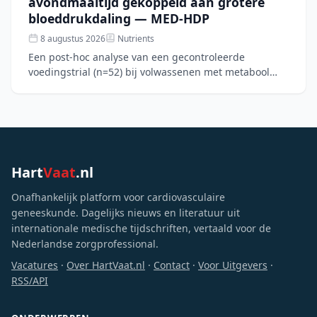
avondmaaltijd gekoppeld aan grotere
bloeddrukdaling — MED-HDP
8 augustus 2026
Nutrients
Een post-hoc analyse van een gecontroleerde
voedingstrial (n=52) bij volwassenen met metabool
syndroom toont aan dat een Mediterraan
dieetpatroon over 12 weken
Hart
Vaat
.nl
Onafhankelijk platform voor cardiovasculaire
geneeskunde. Dagelijks nieuws en literatuur uit
internationale medische tijdschriften, vertaald voor de
Nederlandse zorgprofessional.
Vacatures
·
Over HartVaat.nl
·
Contact
·
Voor Uitgevers
·
RSS/API