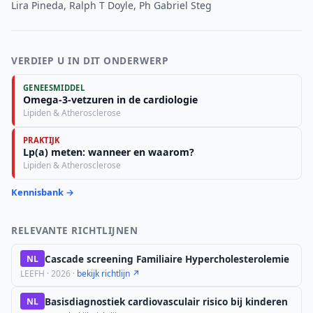
Lira Pineda, Ralph T Doyle, Ph Gabriel Steg
VERDIEP U IN DIT ONDERWERP
GENEESMIDDEL
Omega-3-vetzuren in de cardiologie
Lipiden & Atherosclerose
PRAKTIJK
Lp(a) meten: wanneer en waarom?
Lipiden & Atherosclerose
Kennisbank →
RELEVANTE RICHTLIJNEN
Cascade screening Familiaire Hypercholesterolemie
NL
LEEFH · 2026 ·
bekijk richtlijn ↗
Basisdiagnostiek cardiovasculair risico bij kinderen
NL