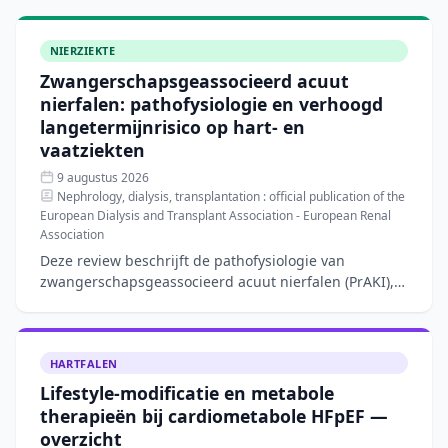
NIERZIEKTE
Zwangerschapsgeassocieerd acuut
nierfalen: pathofysiologie en verhoogd
langetermijnrisico op hart- en
vaatziekten
9 augustus 2026
Nephrology, dialysis, transplantation : official publication of the
European Dialysis and Transplant Association - European Renal
Association
Deze review beschrijft de pathofysiologie van
zwangerschapsgeassocieerd acuut nierfalen (PrAKI),
een aandoening met een incidentie van 40–100 per
10.000 zwanger
HARTFALEN
Lifestyle-modificatie en metabole
therapieën bij cardiometabole HFpEF —
overzicht