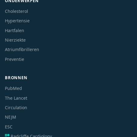
ONDERWERPEN
Cholesterol
Hypertensie
Hartfalen
Nierziekte
Atriumfibrilleren
Preventie
BRONNEN
PubMed
The Lancet
Circulation
NEJM
ESC
Radcliffe Cardiology