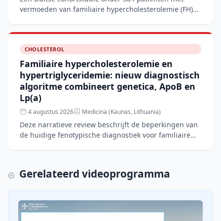
vermoeden van familiaire hypercholesterolemie (FH)
toont aan dat het corrigeren van de LDL-C-waarde
voor lipopro
CHOLESTEROL
Familiaire hypercholesterolemie en
hypertriglyceridemie: nieuw diagnostisch
algoritme combineert genetica, ApoB en
Lp(a)
4 augustus 2026
Medicina (Kaunas, Lithuania)
Deze narratieve review beschrijft de beperkingen van
de huidige fenotypische diagnostiek voor familiaire
hypercholesterolemie (FH) en hypertriglyceridemie
(FHTG
Gerelateerd videoprogramma