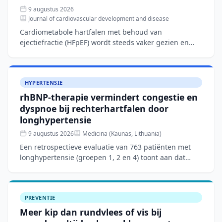
9 augustus 2026
Journal of cardiovascular development and disease
Cardiometabole hartfalen met behoud van
ejectiefractie (HFpEF) wordt steeds vaker gezien en
wordt gedreven door systemische ontsteking en
viscerale adipositeit.
HYPERTENSIE
rhBNP-therapie vermindert congestie en
dyspnoe bij rechterhartfalen door
longhypertensie
9 augustus 2026
Medicina (Kaunas, Lithuania)
Een retrospectieve evaluatie van 763 patiënten met
longhypertensie (groepen 1, 2 en 4) toont aan dat
aanvullende rhBNP-therapie naast conventionele
behandeling
PREVENTIE
Meer kip dan rundvlees of vis bij