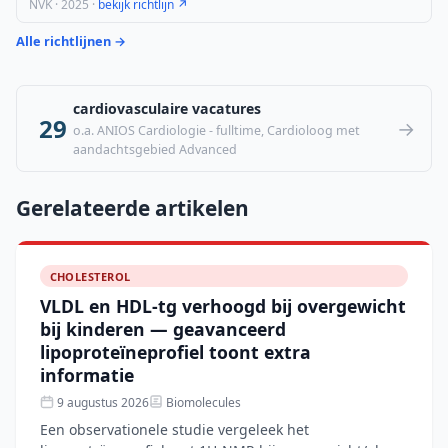
NVK · 2025 ·
bekijk richtlijn ↗
Alle richtlijnen →
cardiovasculaire vacatures
29
→
o.a. ANIOS Cardiologie - fulltime, Cardioloog met
aandachtsgebied Advanced
Gerelateerde artikelen
CHOLESTEROL
VLDL en HDL-tg verhoogd bij overgewicht
bij kinderen — geavanceerd
lipoproteïneprofiel toont extra
informatie
9 augustus 2026
Biomolecules
Een observationele studie vergeleek het