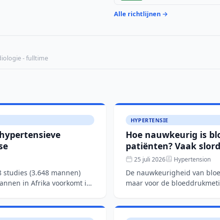
Alle richtlijnen →
ologie - fulltime
HYPERTENSIE
 hypertensieve
Hoe nauwkeurig is b
se
patiënten? Vaak slordi
25 juli 2026
Hypertension
8 studies (3.648 mannen)
De nauwkeurigheid van bloe
mannen in Afrika voorkomt in
maar voor de bloeddrukmet
richtlijnen. In een gro