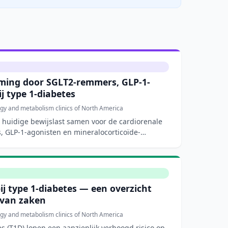
ming door SGLT2-remmers, GLP-1-
j type 1-diabetes
gy and metabolism clinics of North America
e huidige bewijslast samen voor de cardiorenale
 GLP-1-agonisten en mineralocorticoïde-
bij type 1-diabetes — een overzicht
 van zaken
gy and metabolism clinics of North America
s (T1D) lopen een aanzienlijk verhoogd risico op