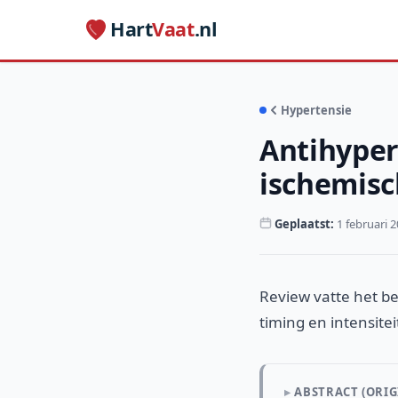
Hart
Vaat
.nl
Hypertensie
Antihyper
ischemisc
Geplaatst:
1 februari 
Review vatte het b
timing en intensit
ABSTRACT (ORIG