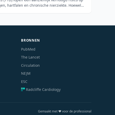
en, hartfalen en chronische nierziekte. Hoewel
BRONNEN
PubMed
The Lancet
Circulation
NEJM
ESC
Radcliffe Cardiology
Gemaakt met ❤️ voor de professional