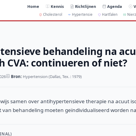
Home
Kennis
Richtlijnen
Agenda
V
Cholesterol
Hypertensie
Hartfalen
Nierz
tensieve behandeling na ac
h CVA: continueren of niet?
2026
Bron:
Hypertension (Dallas, Tex. : 1979)
ewijs samen over antihypertensieve therapie na acuut i
eit van behandeling moeten geïndividualiseerd worden na
INAL)