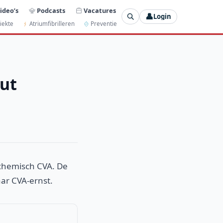
ideo’s
Podcasts
Vacatures
👤
Login
iekte
Atriumfibrilleren
Preventie
uut
schemisch CVA. De
ar CVA-ernst.