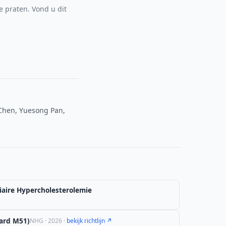
e praten. Vond u dit
Chen, Yuesong Pan,
iaire Hypercholesterolemie
ard M51)
NHG · 2026 ·
bekijk richtlijn ↗