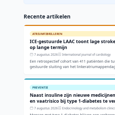
Recente artikelen
ATRIUMFIBRILLEREN
ICE-gestuurde LAAC toont lage stroke-
op lange termijn
7 augustus 2026
International journal of cardiology
Een retrospectief cohort van 411 patiënten die t
gestuurde sluiting van het linkeratriumappenda
toonde een techn
PREVENTIE
Naast insuline zijn nieuwe medicijne
en vaatrisico bij type 1-diabetes te v
7 augustus 2026
Endocrinology and metabolism clinic
Mensen met type 1-diabetes blijven een verhoogd