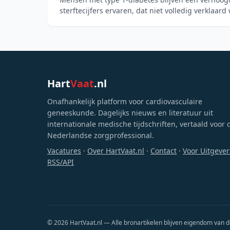
sterftecijfers ervaren, dat niet volledig verklaard
risicofactore
Hart
Vaat
.nl
Onafhankelijk platform voor cardiovasculaire
geneeskunde. Dagelijks nieuws en literatuur uit
internationale medische tijdschriften, vertaald voor 
Nederlandse zorgprofessional.
Vacatures
·
Over HartVaat.nl
·
Contact
·
Voor Uitgever
RSS/API
© 2026 HartVaat.nl — Alle bronartikelen blijven eigendom van d