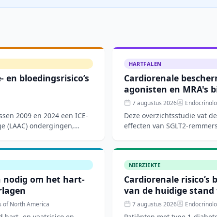
HARTFALEN
 en bloedingsrisico’s
Cardiorenale bescher
agonisten en MRA's bi
7 augustus 2026
Endocrinolo
ussen 2009 en 2024 een ICE-
Deze overzichtsstudie vat d
ge (LAAC) ondergingen,
effecten van SGLT2-remmers,
receptorantagoniste
NIERZIEKTE
n nodig om het hart-
Cardiorenale risico’s 
erlagen
van de huidige stand
s of North America
7 augustus 2026
Endocrinolo
 hart- en vaatrisico en
Patiënten met type 1-diabete