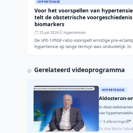
HYPERTENSIE
Voor het voorspellen van hypertensi
telt de obstetrische voorgeschiedeni
biomarkers
25 juli 2026
Hypertension
De sFlt-1/PlGF-ratio voorspelt ernstige pre-ecla
hypertensie op lange termijn was onduidelijk. In
cohortstudie (L
Gerelateerd videoprogramma
HYPERTENSIE
Aldosteron-on
In deze webinarser
van hypertensiebh
9 afleveringen
Dr. Ana María Cebri