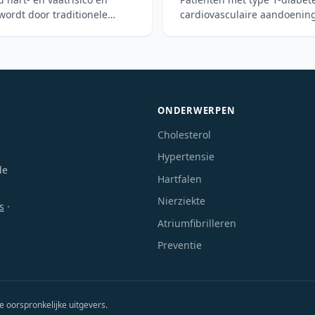
 wordt door traditionele
cardiovasculaire aandoening
nieuwe di
ONDERWERPEN
Cholesterol
Hypertensie
de
Hartfalen
Nierziekte
s
·
Atriumfibrilleren
Preventie
e oorspronkelijke uitgevers.