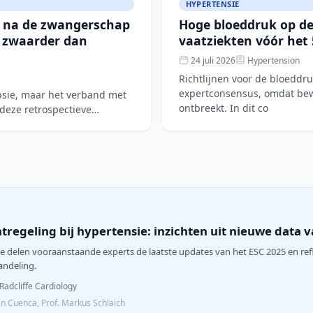
HYPERTENSIE
e na de zwangerschap
Hoge bloeddruk op de 
s zwaarder dan
vaatziekten vóór het 
24 juli 2026
Hypertension
Richtlijnen voor de bloeddr
expertconsensus, omdat bewi
mpsie, maar het verband met
ontbreekt. In dit co
 deze retrospectieve
tregeling bij hypertensie: inzichten uit nieuwe data v
ie delen vooraanstaande experts de laatste updates van het ESC 2025 en ref
andeling.
Radcliffe Cardiology
án Cuenca, Prof. Markus Schlaich