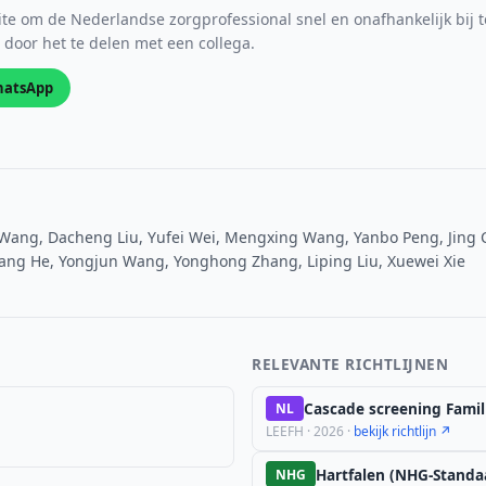
e om de Nederlandse zorgprofessional snel en onafhankelijk bij t
s door het te delen met een collega.
atsApp
ang, Dacheng Liu, Yufei Wei, Mengxing Wang, Yanbo Peng, Jing 
iang He, Yongjun Wang, Yonghong Zhang, Liping Liu, Xuewei Xie
RELEVANTE RICHTLIJNEN
Cascade screening Famil
NL
LEEFH · 2026 ·
bekijk richtlijn ↗
Hartfalen (NHG-Standa
NHG