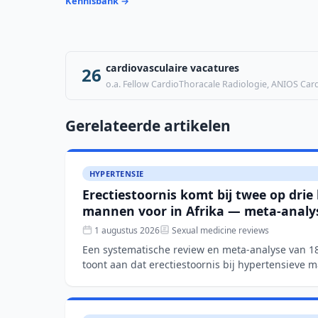
Kennisbank →
cardiovasculaire vacatures
26
o.a. Fellow CardioThoracale Radiologie, ANIOS Cardi
Gerelateerde artikelen
HYPERTENSIE
Erectiestoornis komt bij twee op drie
mannen voor in Afrika — meta-analy
1 augustus 2026
Sexual medicine reviews
Een systematische review en meta-analyse van 1
toont aan dat erectiestoornis bij hypertensieve 
65% van de g