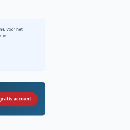
79)
. Voor het
bron.
gratis account