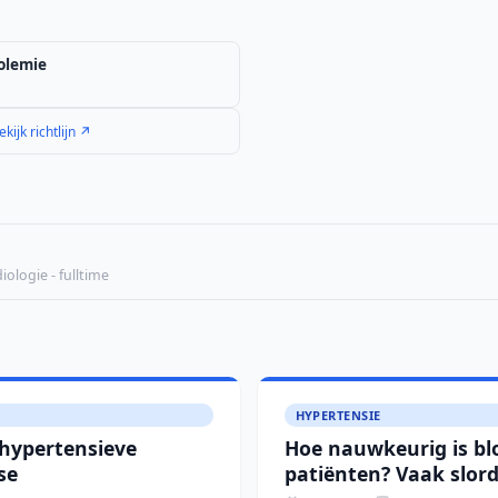
olemie
ekijk richtlijn ↗
ologie - fulltime
HYPERTENSIE
 hypertensieve
Hoe nauwkeurig is b
se
patiënten? Vaak slordi