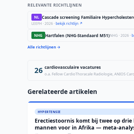
RELEVANTE RICHTLIJNEN
Cascade screening Familiaire Hypercholester
NL
LEEFH · 2026 ·
bekijk richtlijn ↗
Hartfalen (NHG-Standaard M51)
NHG
NHG · 2026 ·
b
Alle richtlijnen →
cardiovasculaire vacatures
26
o.a. Fellow CardioThoracale Radiologie, ANIOS Cardi
Gerelateerde artikelen
HYPERTENSIE
Erectiestoornis komt bij twee op drie
mannen voor in Afrika — meta-analy