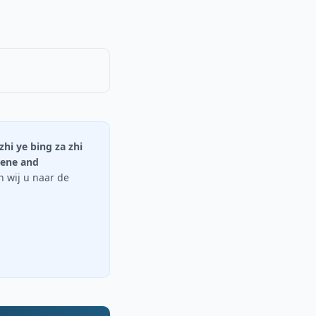
hi ye bing za zhi
iene and
en wij u naar de