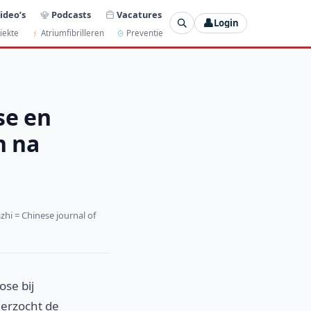
ideo’s
Podcasts
Vacatures
👤
Login
iekte
Atriumfibrilleren
Preventie
se en
n na
hi = Chinese journal of
se bij
derzocht de