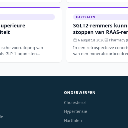
HARTFALEN
superieure
SGLT2-remmers kunne
iteit
stoppen van RAAS-re
6 augustus 2026
Pharmacy (B
gische vooruitgang van
In een retrospectieve cohor
ls GLP-1-agonisten
van een mineralocorticoidr
kans op hyperka
ONDERWERPEN
Cholesterol
Hypertensie
de
Hartfalen