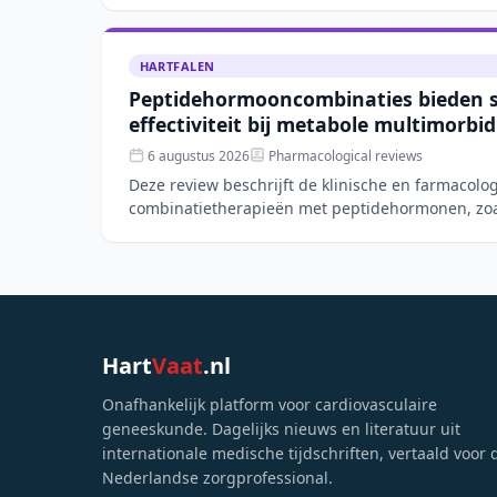
HARTFALEN
Peptidehormooncombinaties bieden 
effectiviteit bij metabole multimorbid
6 augustus 2026
Pharmacological reviews
Deze review beschrijft de klinische en farmacolo
combinatietherapieën met peptidehormonen, zoa
gecombineerd met FGF21- o
Hart
Vaat
.nl
Onafhankelijk platform voor cardiovasculaire
geneeskunde. Dagelijks nieuws en literatuur uit
internationale medische tijdschriften, vertaald voor 
Nederlandse zorgprofessional.