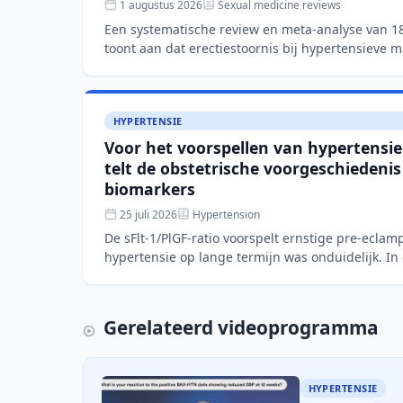
1 augustus 2026
Sexual medicine reviews
Een systematische review en meta-analyse van 1
toont aan dat erectiestoornis bij hypertensieve 
65% van de g
HYPERTENSIE
Voor het voorspellen van hypertensi
telt de obstetrische voorgeschiedeni
biomarkers
25 juli 2026
Hypertension
De sFlt-1/PlGF-ratio voorspelt ernstige pre-ecla
hypertensie op lange termijn was onduidelijk. In
cohortstudie (L
Gerelateerd videoprogramma
HYPERTENSIE