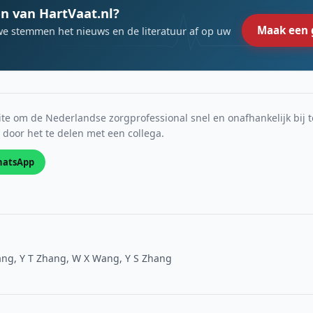
n van HartVaat.nl?
Maak een 
we stemmen het nieuws en de literatuur af op uw
e om de Nederlandse zorgprofessional snel en onafhankelijk bij t
s door het te delen met een collega.
atsApp
 Wang, Y T Zhang, W X Wang, Y S Zhang