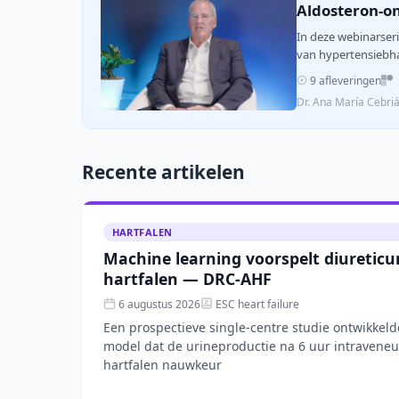
Aldosteron-on
In deze webinarser
van hypertensiebh
9 afleveringen
Dr. Ana María Cebri
Recente artikelen
HARTFALEN
Machine learning voorspelt diureticu
hartfalen — DRC-AHF
6 augustus 2026
ESC heart failure
Een prospectieve single-centre studie ontwikkel
model dat de urineproductie na 6 uur intraveneu
hartfalen nauwkeur