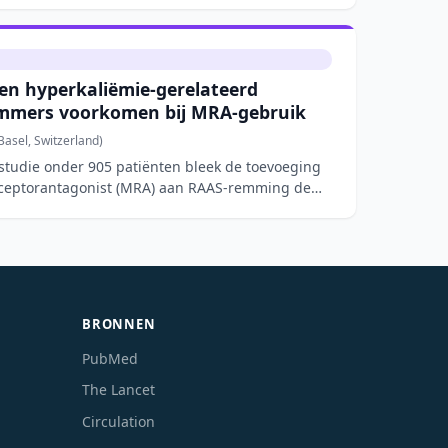
n hyperkaliëmie-gerelateerd
mmers voorkomen bij MRA-gebruik
asel, Switzerland)
tstudie onder 905 patiënten bleek de toevoeging
eceptorantagonist (MRA) aan RAAS-remming de
BRONNEN
PubMed
The Lancet
Circulation