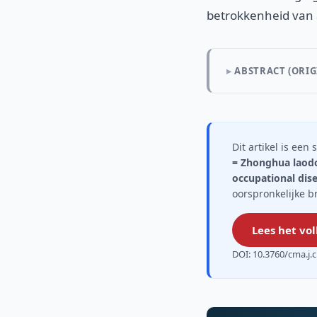
betrokkenheid van 
ABSTRACT (ORIG
Dit artikel is ee
= Zhonghua laodo
occupational dis
oorspronkelijke b
Lees het vol
DOI: 10.3760/cma.j