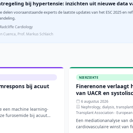
tregeling bij hypertensie: inzichten uit nieuwe data v
ie delen vooraanstaande experts de laatste updates van het ESC 2025 en ref
andeling.
Radcliffe Cardiology
án Cuenca, Prof. Markus Schlaich
NIERZIEKTE
mrespons bij acuut
Finerenone verlaagt h
van UACR en systolis
6 augustus 2026
Nephrology, dialysis, transplanta
de een machine learning-
Transplant Association - European
ze furosemide bij acuut
Een mediationanalyse van de
cardiovasculaire winst van f
chronische