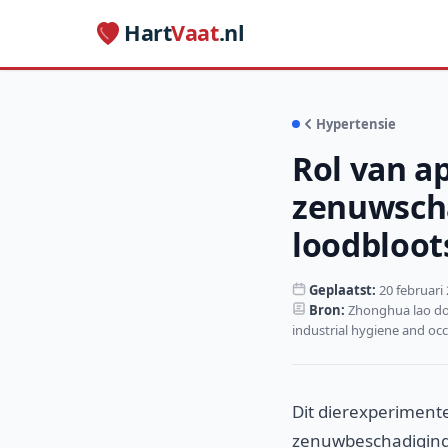
Hart
Vaat
.nl
Hypertensie
Rol van a
zenuwscha
loodbloot
Geplaatst:
20 februari
Bron:
Zhonghua lao don
industrial hygiene and oc
Dit dierexperiment
zenuwbeschadiging 