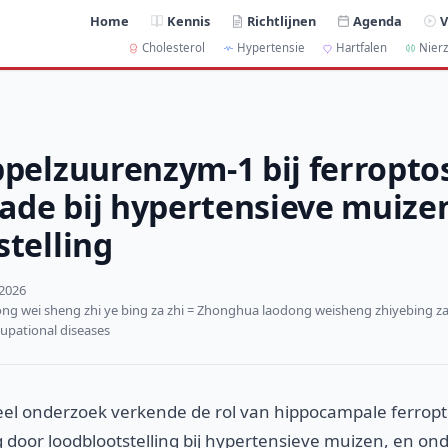
Home
Kennis
Richtlijnen
Agenda
V
Cholesterol
Hypertensie
Hartfalen
Nierz
ppelzuurenzym-1 bij ferropto
de bij hypertensieve muize
stelling
 2026
g wei sheng zhi ye bing za zhi = Zhonghua laodong weisheng zhiyebing zaz
cupational diseases
eel onderzoek verkende de rol van hippocampale ferropto
door loodblootstelling bij hypertensieve muizen, en on