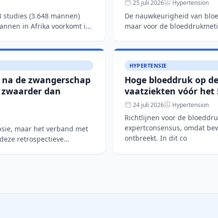
25 juli 2026
Hypertension
8 studies (3.648 mannen)
De nauwkeurigheid van bloe
mannen in Afrika voorkomt in
maar voor de bloeddrukmet
richtlijnen. In een gro
HYPERTENSIE
e na de zwangerschap
Hoge bloeddruk op de 
s zwaarder dan
vaatziekten vóór het 
24 juli 2026
Hypertension
Richtlijnen voor de bloeddr
expertconsensus, omdat bewi
mpsie, maar het verband met
ontbreekt. In dit co
 deze retrospectieve