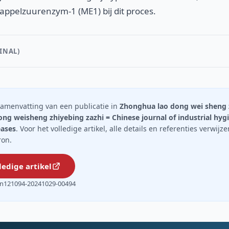
appelzuurenzym-1 (ME1) bij dit proces.
INAL)
n samenvatting van een publicatie in
Zhonghua lao dong wei sheng z
ng weisheng zhiyebing zazhi = Chinese journal of industrial hyg
eases
. Voor het volledige artikel, alle details en referenties verwijz
ron.
ledige artikel
.cn121094-20241029-00494