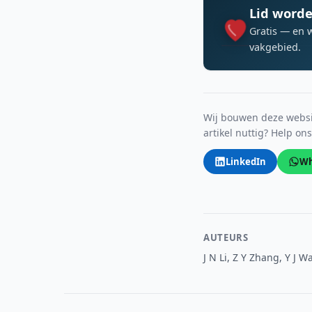
Lid worde
Gratis — en 
vakgebied.
Wij bouwen deze websit
artikel nuttig? Help on
LinkedIn
Wh
AUTEURS
J N Li, Z Y Zhang, Y J