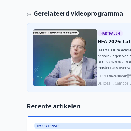
Gerelateerd videoprogramma
HARTFALEN
HFA 2026: Lat
Heart Failure Acad
besprekingen van 
DECISION/DIGIT/DIG
masterclass over we
14 afleveringen
Dr. Ross T. Campbel
Recente artikelen
HYPERTENSIE