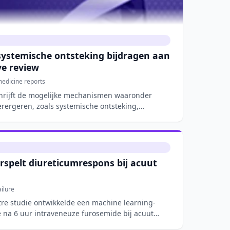
 systemische ontsteking bijdragen aan
ve review
edicine reports
chrijft de mogelijke mechanismen waaronder
erergeren, zoals systemische ontsteking,
rspelt diureticumrespons bij acuut
ilure
tre studie ontwikkelde een machine learning-
 na 6 uur intraveneuze furosemide bij acuut