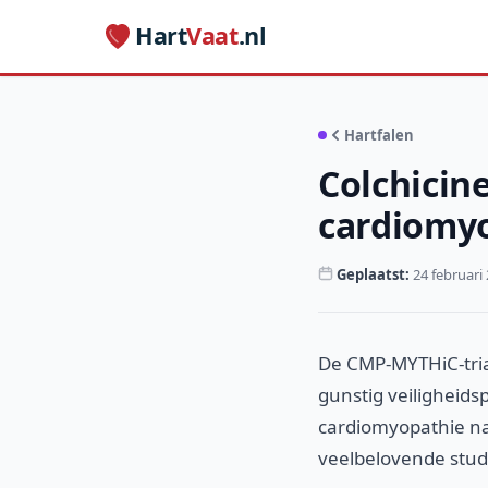
Hart
Vaat
.nl
Hartfalen
Colchicin
cardiomyo
Geplaatst:
24 februari
De CMP-MYTHiC-tria
gunstig veiligheids
cardiomyopathie na 
veelbelovende stud