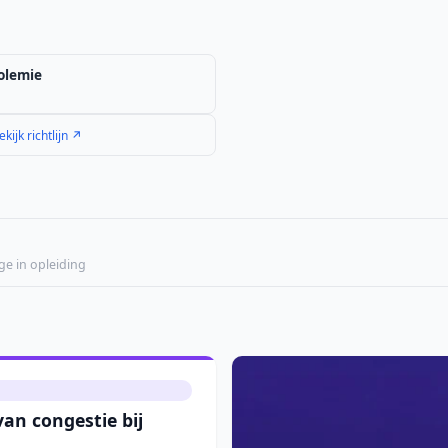
olemie
ekijk richtlijn ↗
ge in opleiding
an congestie bij