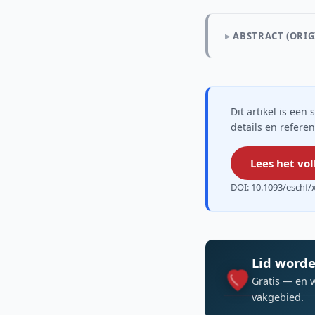
ABSTRACT (ORIG
Dit artikel is ee
details en referen
Lees het vol
DOI: 10.1093/eschf
Lid worde
Gratis — en 
vakgebied.