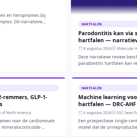
omen en heropnames bij
mplex. Dit narratieve
HARTFALEN
Parodontitis kan via
hartfalen — narratie
8 augustus 2026
Molecular m
Deze narratieve review bes
parodontitis hartfalen kan v
microbiële verschuivin
HARTFALEN
2-remmers, GLP-1-
Machine learning voo
s
hartfalen — DRC-AHF
s of North America
6 augustus 2026
ESC heart fa
samen voor de cardiorenale
Een prospectieve single-cen
 mineralocorticoïde-
model dat de urineproductie
hartfalen nauwkeur