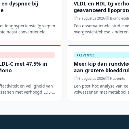
 en dyspnoe bij
VLDL en HDL-tg verho
ie
geavanceerd lipoprote
9 augustus 2026
Biomolecul
met longhypertensie (groepen
Een observationele studie v
pie naast conventionele
overgewicht/obese kinderen
overgewichtsgro
PREVENTIE
 LDL-C met 47,5% in
Meer kip dan rundvlee
Mono
aan grotere bloeddr
8 augustus 2026
Nutrients
ctiviteit en veiligheid van
Een post-hoc analyse van een
wassenen met verhoogd LDL-C
volwassenen met metabool s
dieetpatroon over 12 weken