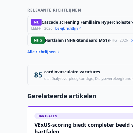
RELEVANTE RICHTLIJNEN
Cascade screening Familiaire Hypercholester
NL
LEEFH · 2026 ·
bekijk richtlijn ↗
Hartfalen (NHG-Standaard M51)
NHG
NHG · 2026 ·
b
Alle richtlijnen →
cardiovasculaire vacatures
85
o.a. Dialyseverpleegkundige, Dialyseverpleegkundi
Gerelateerde artikelen
HARTFALEN
VExUS-scoring biedt completer beeld v
hartfalen