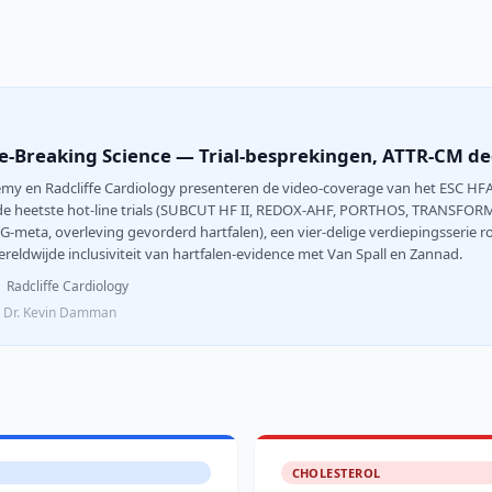
e-Breaking Science — Trial-besprekingen, ATTR-CM de
emy en Radcliffe Cardiology presenteren de video-coverage van het ESC HFA 
de heetste hot-line trials (SUBCUT HF II, REDOX-AHF, PORTHOS, TRANSFO
-meta, overleving gevorderd hartfalen), een vier-delige verdiepingsserie
reldwijde inclusiviteit van hartfalen-evidence met Van Spall en Zannad.
Radcliffe Cardiology
l, Dr. Kevin Damman
CHOLESTEROL