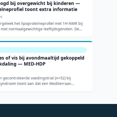
ogd bij overgewicht bij kinderen —
ïneprofiel toont extra informatie
es
ergeleek het lipoproteïneprofiel met 1H-NMR bij
 met normaalgewichtige leeftijdsgenoten. De
s of vis bij avondmaaltijd gekoppeld
ukdaling — MED-HDP
 gecontroleerde voedingstrial (n=52) bij
yndroom toont aan dat een Mediterraan