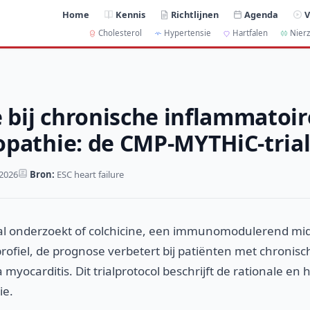
Home
Kennis
Richtlijnen
Agenda
V
Cholesterol
Hypertensie
Hartfalen
Nierz
e bij chronische inflammatoir
pathie: de CMP-MYTHiC-tria
 2026
Bron:
ESC heart failure
l onderzoekt of colchicine, een immunomodulerend mi
profiel, de prognose verbetert bij patiënten met chronis
myocarditis. Dit trialprotocol beschrijft de rationale en
ie.