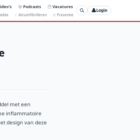
ideo’s
Podcasts
Vacatures
👤
Login
iekte
Atriumfibrilleren
Preventie
e
l
ddel met een
che inflammatoire
 het design van deze