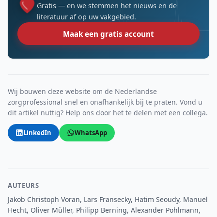
Gratis — en we stemmen het nieuws en de
literatuur af op uw vakgebied.
Maak een gratis account
Wij bouwen deze website om de Nederlandse
zorgprofessional snel en onafhankelijk bij te praten. Vond u
dit artikel nuttig? Help ons door het te delen met een collega.
LinkedIn
WhatsApp
AUTEURS
Jakob Christoph Voran, Lars Fransecky, Hatim Seoudy, Manuel
Hecht, Oliver Müller, Philipp Berning, Alexander Pohlmann,