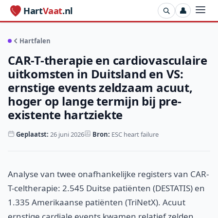
Hart
Vaat
.nl
👤
Hartfalen
CAR-T-therapie en cardiovasculaire
uitkomsten in Duitsland en VS:
ernstige events zeldzaam acuut,
hoger op lange termijn bij pre-
existente hartziekte
Geplaatst:
26 juni 2026
Bron:
ESC heart failure
Analyse van twee onafhankelijke registers van CAR-
T-celtherapie: 2.545 Duitse patiënten (DESTATIS) en
1.335 Amerikaanse patiënten (TriNetX). Acuut
ernstige cardiale events kwamen relatief zelden