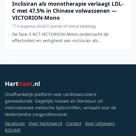
Inclisiran als monotherapie verlaagt LDL-
C met 47,5% in Chinese volwassenen —
VICTORION-Mono
9 augustus 2026
Journal of clinical lipidology
De fase-3 RCT VICTORION-Mono onderzocht de
effectiviteit en veiligheid van inclisiran als
monotherapie bij 207 Chinese volwassenen met
verhoogd LDL-C en een laa
Hart
Vaat
.nl
Onafhankelijk platform voor cardiovasculaire
geneeskunde. Dagelijks nieuws en literatuur uit
internationale medische tijdschriften, vertaald voor de
Nederlandse zorgprofessional.
Vacatures
·
Over HartVaat.nl
·
Contact
·
Voor Uitgevers
·
RSS/API