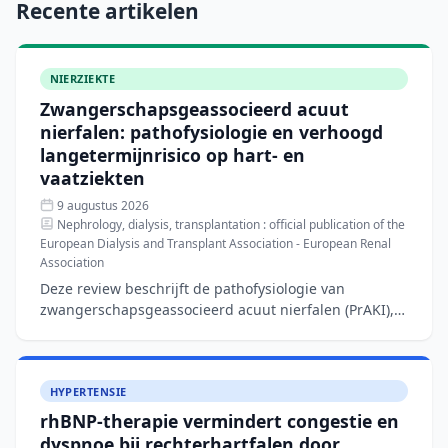
Recente artikelen
NIERZIEKTE
Zwangerschapsgeassocieerd acuut
nierfalen: pathofysiologie en verhoogd
langetermijnrisico op hart- en
vaatziekten
9 augustus 2026
Nephrology, dialysis, transplantation : official publication of the
European Dialysis and Transplant Association - European Renal
Association
Deze review beschrijft de pathofysiologie van
zwangerschapsgeassocieerd acuut nierfalen (PrAKI),
een aandoening met een incidentie van 40–100 per
10.000 zwanger
HYPERTENSIE
rhBNP-therapie vermindert congestie en
dyspnoe bij rechterhartfalen door