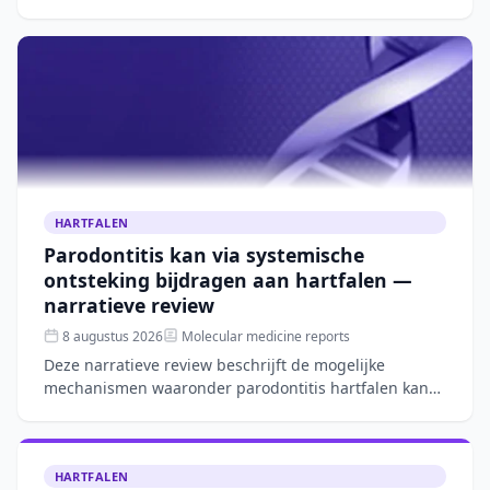
beoordeling blijft complex. Dit narratieve overzicht
bespreekt
HARTFALEN
Parodontitis kan via systemische
ontsteking bijdragen aan hartfalen —
narratieve review
8 augustus 2026
Molecular medicine reports
Deze narratieve review beschrijft de mogelijke
mechanismen waaronder parodontitis hartfalen kan
verergeren, zoals systemische ontsteking, microbiële
verschuivin
HARTFALEN