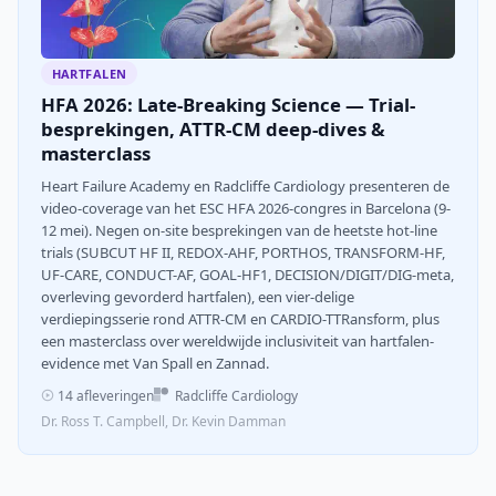
HARTFALEN
HFA 2026: Late-Breaking Science — Trial-
besprekingen, ATTR-CM deep-dives &
masterclass
Heart Failure Academy en Radcliffe Cardiology presenteren de
video-coverage van het ESC HFA 2026-congres in Barcelona (9-
12 mei). Negen on-site besprekingen van de heetste hot-line
trials (SUBCUT HF II, REDOX-AHF, PORTHOS, TRANSFORM-HF,
UF-CARE, CONDUCT-AF, GOAL-HF1, DECISION/DIGIT/DIG-meta,
overleving gevorderd hartfalen), een vier-delige
verdiepingsserie rond ATTR-CM en CARDIO-TTRansform, plus
een masterclass over wereldwijde inclusiviteit van hartfalen-
evidence met Van Spall en Zannad.
14 afleveringen
Radcliffe Cardiology
Dr. Ross T. Campbell, Dr. Kevin Damman