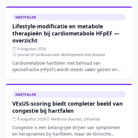
HARTFALEN
Lifestyle-modificatie en metabole
therapieën bij cardiometabole HFpEF —
overzicht
9 augustus 2026
Journal of cardiovascular development and disease
Cardiometabole hartfalen met behoud van
ejectiefractie (HFpEF) wordt steeds vaker gezien en
wordt gedreven door systemische ontsteking en
viscerale adipositeit.
HARTFALEN
VExUS-scoring biedt completer beeld van
congestie bij hartfalen
8 augustus 2026
Medicina (Kaunas, Lithuania)
Congestie is een belangrijke drijver van symptomen
en heropnames bij hartfalen, maar de klinische