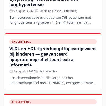
longhypertensie
9 augustus 2026
Medicina (Kaunas, Lithuania)
Een retrospectieve evaluatie van 763 patiënten met
longhypertensie (groepen 1, 2 en 4) toont aan dat
aanvullende rhBNP-therapie naast conventionele
behandeling
CHOLESTEROL
VLDL en HDL-tg verhoogd bij overgewicht
bij kinderen — geavanceerd
lipoproteïneprofiel toont extra
informatie
9 augustus 2026
Biomolecules
Een observationele studie vergeleek het
lipoproteïneprofiel met 1H-NMR bij overgewicht/obese
kinderen met normaalgewichtige leeftijdsgenoten. De
overgewichtsgro
CHOLESTEROL