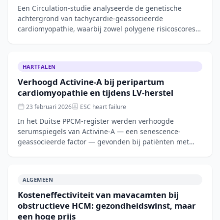
Een Circulation-studie analyseerde de genetische
achtergrond van tachycardie-geassocieerde
cardiomyopathie, waarbij zowel polygene risicoscores
als zeldzame monogene varianten werden onderzocht.
De
HARTFALEN
Verhoogd Activine-A bij peripartum
cardiomyopathie en tijdens LV-herstel
23 februari 2026
ESC heart failure
In het Duitse PPCM-register werden verhoogde
serumspiegels van Activine-A — een senescence-
geassocieerde factor — gevonden bij patiënten met
acute peripartum cardiomyopathie. De spiegels werden
ook
ALGEMEEN
Kosteneffectiviteit van mavacamten bij
obstructieve HCM: gezondheidswinst, maar
een hoge prijs