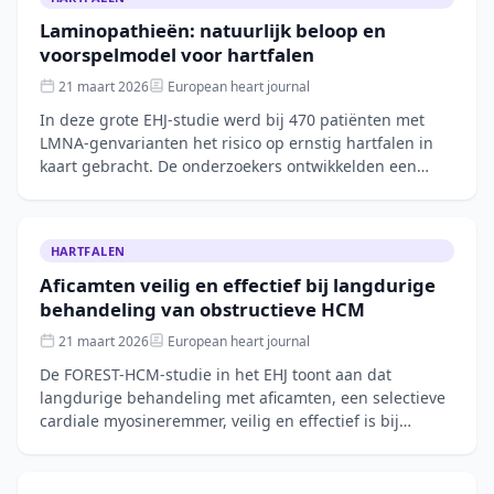
Laminopathieën: natuurlijk beloop en
voorspelmodel voor hartfalen
21 maart 2026
European heart journal
In deze grote EHJ-studie werd bij 470 patiënten met
LMNA-genvarianten het risico op ernstig hartfalen in
kaart gebracht. De onderzoekers ontwikkelden een
voorspelmodel dat cardiologen kan helpen bij
HARTFALEN
Aficamten veilig en effectief bij langdurige
behandeling van obstructieve HCM
21 maart 2026
European heart journal
De FOREST-HCM-studie in het EHJ toont aan dat
langdurige behandeling met aficamten, een selectieve
cardiale myosineremmer, veilig en effectief is bij
patiënten met symptomatische obstructieve