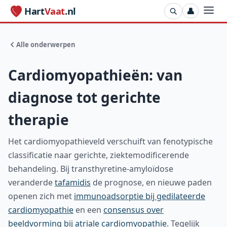
Hart
Vaat
.nl
👤
Alle onderwerpen
Cardiomyopathieën: van
diagnose tot gerichte
therapie
Het cardiomyopathieveld verschuift van fenotypische
classificatie naar gerichte, ziektemodificerende
behandeling. Bij transthyretine-amyloïdose
veranderde
tafamidis
de prognose, en nieuwe paden
openen zich met
immunoadsorptie bij gedilateerde
cardiomyopathie
en een
consensus over
beeldvorming bij atriale cardiomyopathie
. Tegelijk