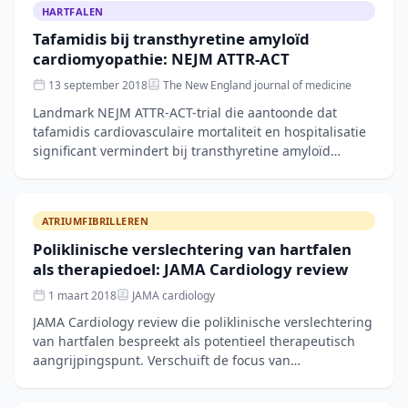
HARTFALEN
Tafamidis bij transthyretine amyloïd
cardiomyopathie: NEJM ATTR-ACT
13 september 2018
The New England journal of medicine
Landmark NEJM ATTR-ACT-trial die aantoonde dat
tafamidis cardiovasculaire mortaliteit en hospitalisatie
significant vermindert bij transthyretine amyloïd
cardiomyopathie. Eerste bewezen behandeling
ATRIUMFIBRILLEREN
Poliklinische verslechtering van hartfalen
als therapiedoel: JAMA Cardiology review
1 maart 2018
JAMA cardiology
JAMA Cardiology review die poliklinische verslechtering
van hartfalen bespreekt als potentieel therapeutisch
aangrijpingspunt. Verschuift de focus van
hospitalisatie naar ambulante signalen.