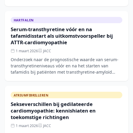
risico op atriumfibrilleren, wat wijst
HARTFALEN
Serum-transthyretine vóór en na
tafamidisstart als uitkomstvoorspeller bij
ATTR-cardiomyopathie
1 maart 2026
JACC
Onderzoek naar de prognostische waarde van serum-
transthyretineniveaus vóór en na het starten van
tafamidis bij patiënten met transthyretine-amyloïd
cardiomyopathie.
ATRIUMFIBRILLEREN
Sekseverschillen bij gedilateerde
cardiomyopathie: kennishiaten en
toekomstige richtingen
1 maart 2026
JACC