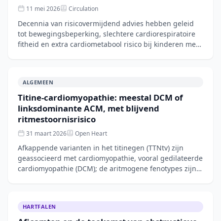
11 mei 2026
Circulation
Decennia van risicovermijdend advies hebben geleid
tot bewegingsbeperking, slechtere cardiorespiratoire
fitheid en extra cardiometabool risico bij kinderen met
cardiomyopathie. In dit AHA Scientific
ALGEMEEN
Titine-cardiomyopathie: meestal DCM of
linksdominante ACM, met blijvend
ritmestoornisrisico
31 maart 2026
Open Heart
Afkappende varianten in het titinegen (TTNtv) zijn
geassocieerd met cardiomyopathie, vooral gedilateerde
cardiomyopathie (DCM); de aritmogene fenotypes zijn
nauwelijks onderzocht. In deze Zwitserse
HARTFALEN