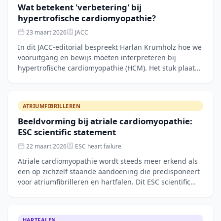
Wat betekent 'verbetering' bij
hypertrofische cardiomyopathie?
23 maart 2026
JACC
In dit JACC-editorial bespreekt Harlan Krumholz hoe we
vooruitgang en bewijs moeten interpreteren bij
hypertrofische cardiomyopathie (HCM). Het stuk plaatst
recente trials in perspectief en stelt
ATRIUMFIBRILLEREN
Beeldvorming bij atriale cardiomyopathie:
ESC scientific statement
22 maart 2026
ESC heart failure
Atriale cardiomyopathie wordt steeds meer erkend als
een op zichzelf staande aandoening die predisponeert
voor atriumfibrilleren en hartfalen. Dit ESC scientific
statement beschrijft de rol van
HARTFALEN