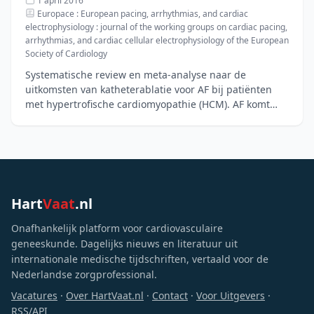
1 april 2016
Europace : European pacing, arrhythmias, and cardiac
electrophysiology : journal of the working groups on cardiac pacing,
arrhythmias, and cardiac cellular electrophysiology of the European
Society of Cardiology
Systematische review en meta-analyse naar de
uitkomsten van katheterablatie voor AF bij patiënten
met hypertrofische cardiomyopathie (HCM). AF komt
frequent voor bij HCM en draagt significant bij aan
Hart
Vaat
.nl
Onafhankelijk platform voor cardiovasculaire
geneeskunde. Dagelijks nieuws en literatuur uit
internationale medische tijdschriften, vertaald voor de
Nederlandse zorgprofessional.
Vacatures
·
Over HartVaat.nl
·
Contact
·
Voor Uitgevers
·
RSS/API