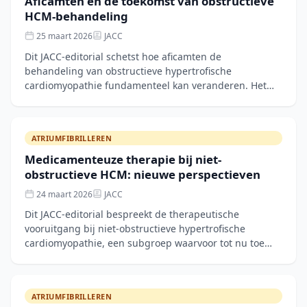
Aficamten en de toekomst van obstructieve
HCM-behandeling
25 maart 2026
JACC
Dit JACC-editorial schetst hoe aficamten de
behandeling van obstructieve hypertrofische
cardiomyopathie fundamenteel kan veranderen. Het
stuk plaatst de recente trialresultaten in het
perspectief van
ATRIUMFIBRILLEREN
Medicamenteuze therapie bij niet-
obstructieve HCM: nieuwe perspectieven
24 maart 2026
JACC
Dit JACC-editorial bespreekt de therapeutische
vooruitgang bij niet-obstructieve hypertrofische
cardiomyopathie, een subgroep waarvoor tot nu toe
weinig evidence-based behandelopties bestonden. De
ATRIUMFIBRILLEREN