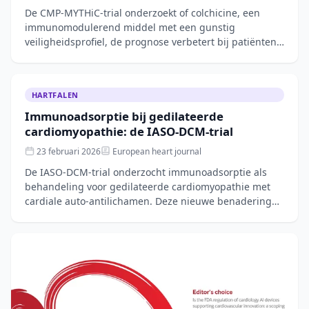
De CMP-MYTHiC-trial onderzoekt of colchicine, een
immunomodulerend middel met een gunstig
veiligheidsprofiel, de prognose verbetert bij patiënten
met chronische inflammatoire cardiomyopathie na
HARTFALEN
Immunoadsorptie bij gedilateerde
cardiomyopathie: de IASO-DCM-trial
23 februari 2026
European heart journal
De IASO-DCM-trial onderzocht immunoadsorptie als
behandeling voor gedilateerde cardiomyopathie met
cardiale auto-antilichamen. Deze nieuwe benadering
richt zich op het verwijderen van schadelijke