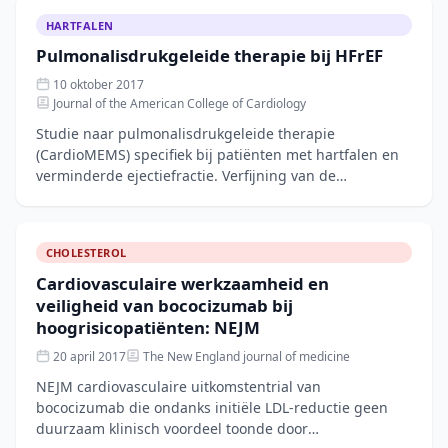
HARTFALEN
Pulmonalisdrukgeleide therapie bij HFrEF
10 oktober 2017
Journal of the American College of Cardiology
Studie naar pulmonalisdrukgeleide therapie
(CardioMEMS) specifiek bij patiënten met hartfalen en
verminderde ejectiefractie. Verfijning van de
CHAMPION-trial naar HFrEF.
CHOLESTEROL
Cardiovasculaire werkzaamheid en
veiligheid van bococizumab bij
hoogrisicopatiënten: NEJM
20 april 2017
The New England journal of medicine
NEJM cardiovasculaire uitkomstentrial van
bococizumab die ondanks initiële LDL-reductie geen
duurzaam klinisch voordeel toonde door