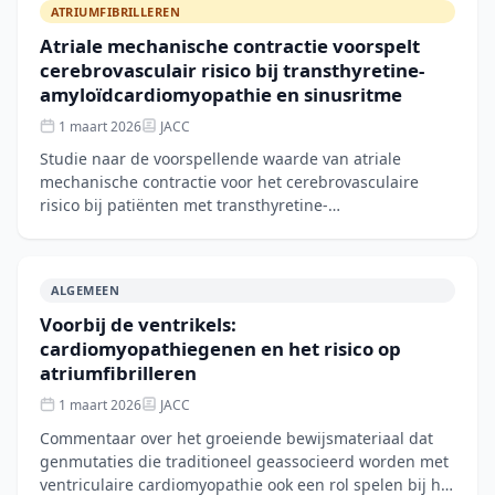
ATRIUMFIBRILLEREN
Atriale mechanische contractie voorspelt
cerebrovasculair risico bij transthyretine-
amyloïdcardiomyopathie en sinusritme
1 maart 2026
JACC
Studie naar de voorspellende waarde van atriale
mechanische contractie voor het cerebrovasculaire
risico bij patiënten met transthyretine-
amyloïdcardiomyopathie (ATTR-CM) die sinusritme
hebben.
ALGEMEEN
Voorbij de ventrikels:
cardiomyopathiegenen en het risico op
atriumfibrilleren
1 maart 2026
JACC
Commentaar over het groeiende bewijsmateriaal dat
genmutaties die traditioneel geassocieerd worden met
ventriculaire cardiomyopathie ook een rol spelen bij het