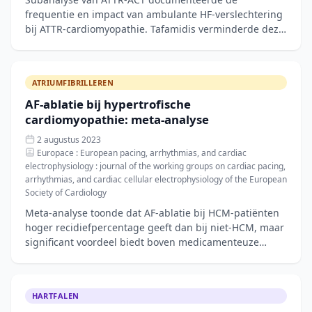
frequentie en impact van ambulante HF-verslechtering
bij ATTR-cardiomyopathie. Tafamidis verminderde deze
episodes, wat de klinische waarde van
ATRIUMFIBRILLEREN
AF-ablatie bij hypertrofische
cardiomyopathie: meta-analyse
2 augustus 2023
Europace : European pacing, arrhythmias, and cardiac
electrophysiology : journal of the working groups on cardiac pacing,
arrhythmias, and cardiac cellular electrophysiology of the European
Society of Cardiology
Meta-analyse toonde dat AF-ablatie bij HCM-patiënten
hoger recidiefpercentage geeft dan bij niet-HCM, maar
significant voordeel biedt boven medicamenteuze
therapie. HCM-patiënten profiteren van
HARTFALEN