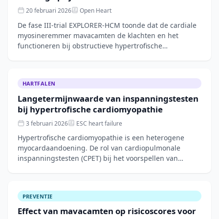
20 februari 2026
Open Heart
De fase III-trial EXPLORER-HCM toonde dat de cardiale
myosineremmer mavacamten de klachten en het
functioneren bij obstructieve hypertrofische
cardiomyopathie (HCM) verbetert. Deze studie
modelleerde
HARTFALEN
Langetermijnwaarde van inspanningstesten
bij hypertrofische cardiomyopathie
3 februari 2026
ESC heart failure
Hypertrofische cardiomyopathie is een heterogene
myocardaandoening. De rol van cardiopulmonale
inspanningstesten (CPET) bij het voorspellen van
ernstige cardiale events is onvolledig begrepen, vooral
PREVENTIE
Effect van mavacamten op risicoscores voor