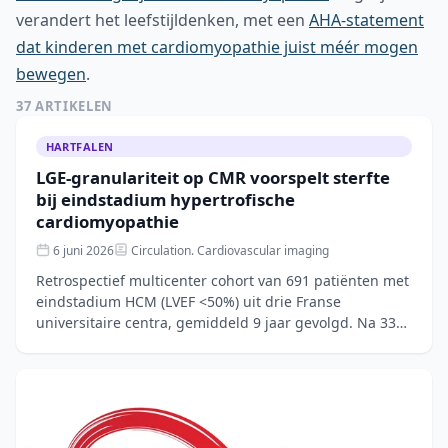
verandert het leefstijldenken, met een
AHA-statement
dat kinderen met cardiomyopathie juist méér mogen
bewegen
.
37 ARTIKELEN
HARTFALEN
LGE-granulariteit op CMR voorspelt sterfte
bij eindstadium hypertrofische
cardiomyopathie
6 juni 2026
Circulation. Cardiovascular imaging
Retrospectief multicenter cohort van 691 patiënten met
eindstadium HCM (LVEF <50%) uit drie Franse
universitaire centra, gemiddeld 9 jaar gevolgd. Na 33%
mortaliteit (n=226) bleek het