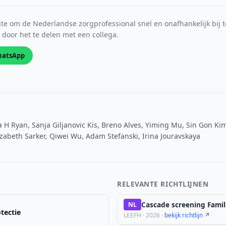
e om de Nederlandse zorgprofessional snel en onafhankelijk bij t
s door het te delen met een collega.
atsApp
H Ryan, Sanja Giljanovic Kis, Breno Alves, Yiming Mu, Sin Gon Kim
lizabeth Sarker, Qiwei Wu, Adam Stefanski, Irina Jouravskaya
RELEVANTE RICHTLIJNEN
Cascade screening Famil
NL
tectie
LEEFH · 2026 ·
bekijk richtlijn ↗