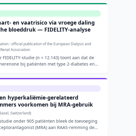
art- en vaatrisico via vroege daling
che bloeddruk — FIDELITY-analyse
tion : official publication of the European Dialysis and
 Renal Association
 FIDELITY-studie (n = 12.143) toont aan dat de
inerenone bij patiënten met type 2-diabetes en
n hyperkaliëmie-gerelateerd
mmers voorkomen bij MRA-gebruik
asel, Switzerland)
tstudie onder 905 patiënten bleek de toevoeging
eceptorantagonist (MRA) aan RAAS-remming de