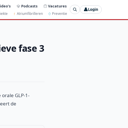
ideo’s
Podcasts
Vacatures
👤
Login
iekte
Atriumfibrilleren
Preventie
ieve fase 3
e orale GLP-1-
neert de