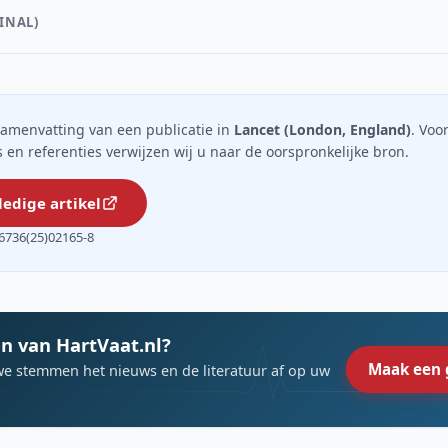
INAL)
n samenvatting van een publicatie in
Lancet (London, England)
. Voo
ils en referenties verwijzen wij u naar de oorspronkelijke bron.
ledige artikel
6736(25)02165-8
n van HartVaat.nl?
Maak een 
we stemmen het nieuws en de literatuur af op uw