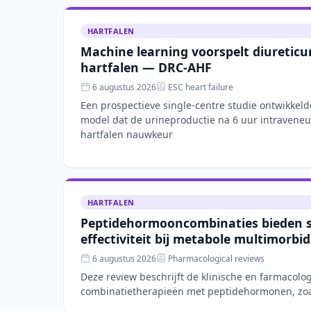
HARTFALEN
Machine learning voorspelt diureticu
hartfalen — DRC-AHF
6 augustus 2026
ESC heart failure
Een prospectieve single-centre studie ontwikkel
model dat de urineproductie na 6 uur intraveneu
hartfalen nauwkeur
HARTFALEN
Peptidehormooncombinaties bieden 
effectiviteit bij metabole multimorbid
6 augustus 2026
Pharmacological reviews
Deze review beschrijft de klinische en farmacolo
combinatietherapieën met peptidehormonen, zoa
gecombineerd met FGF21- o