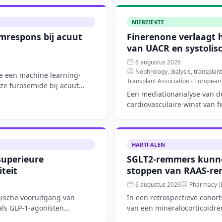
NIERZIEKTE
mrespons bij acuut
Finerenone verlaagt h
van UACR en systolis
6 augustus 2026
Nephrology, dialysis, transplanta
de een machine learning-
Transplant Association - European
ze furosemide bij acuut
Een mediationanalyse van de
cardiovasculaire winst van f
chronische
HARTFALEN
superieure
SGLT2-remmers kunne
iteit
stoppen van RAAS-re
6 augustus 2026
Pharmacy (B
gische vooruitgang van
In een retrospectieve cohor
ls GLP-1-agonisten
van een mineralocorticoidr
kans op hyperka