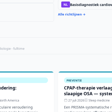
Basisdiagnostiek cardiova
NL
Alle richtlijnen →
ologie - fulltime
PREVENTIE
dering:
CPAP-therapie verlaag
slaapige OSA — syste
 North America
27 juli 2026
Sleep medicine
culaire veroudering
Een PRISMA-systematische re