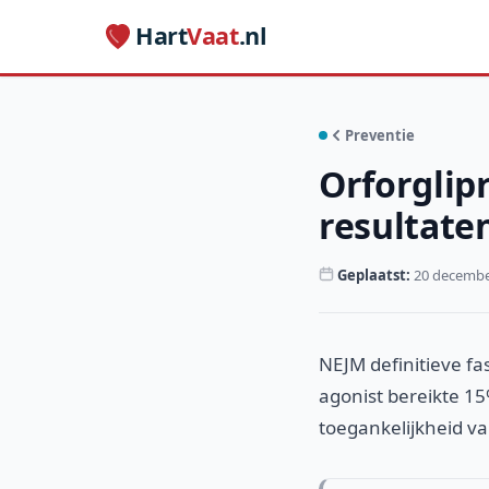
Hart
Vaat
.nl
Preventie
Orforglipr
resultate
Geplaatst:
20 decembe
NEJM definitieve fas
agonist bereikte 15
toegankelijkheid v