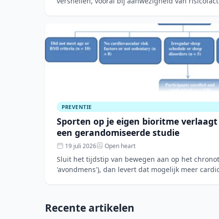
versnellen, vooral bij aanwezigheid van risicofac
dyslipidemie, obesita
PREVENTIE
Sporten op je eigen bioritme verlaag
een gerandomiseerde studie
19 juli 2026
Open heart
Sluit het tijdstip van bewegen aan op het chronot
'avondmens'), dan levert dat mogelijk meer cardi
12 weken durende
Recente artikelen