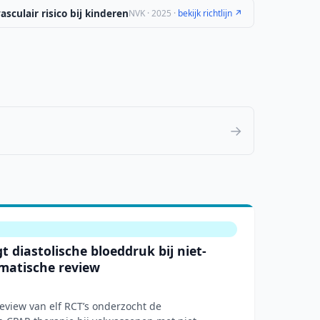
sculair risico bij kinderen
NVK · 2025 ·
bekijk richtlijn ↗
→
t diastolische bloeddruk bij niet-
matische review
view van elf RCT’s onderzocht de