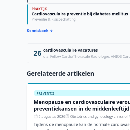
PRAKTIJK
Cardiovasculaire preventie bij diabetes mellitus
Preventie & Risicoschatting
Kennisbank →
cardiovasculaire vacatures
26
o.a. Fellow CardioThoracale Radiologie, ANIOS Cardi
Gerelateerde artikelen
PREVENTIE
Menopauze en cardiovasculaire verou
preventiekansen in de middenleeftijd
5 augustus 2026
Obstetrics and gynecology clinics of
Tijdens de menopauze kan de normale cardiovas