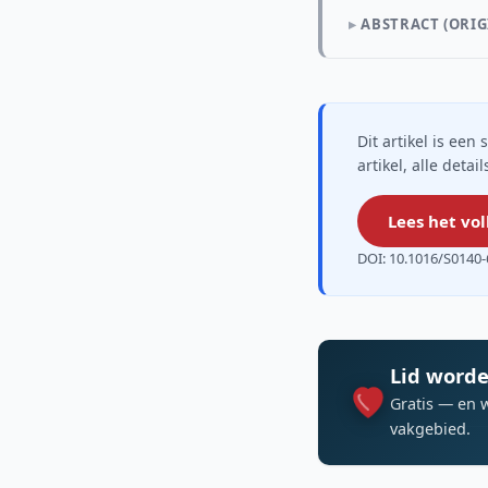
ABSTRACT (ORIG
Dit artikel is ee
artikel, alle deta
Lees het vol
DOI: 10.1016/S0140-
Lid worde
Gratis — en 
vakgebied.