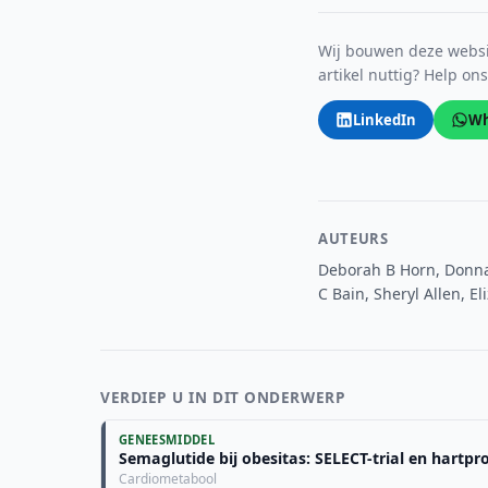
Wij bouwen deze websit
artikel nuttig? Help on
LinkedIn
Wh
AUTEURS
Deborah B Horn, Donna 
C Bain, Sheryl Allen, E
VERDIEP U IN DIT ONDERWERP
GENEESMIDDEL
Semaglutide bij obesitas: SELECT-trial en hartpro
Cardiometabool