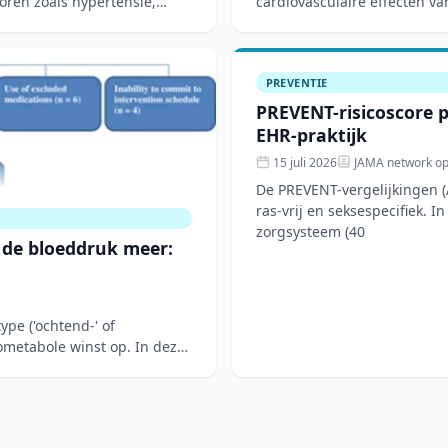
toren zoals hypertensie,
cardiovasculaire effecten va
slaapige obstructieve slaap
PREVENTIE
PREVENT-risicoscore p
EHR-praktijk
15 juli 2026
JAMA network o
De PREVENT-vergelijkingen (A
ras-vrij en seksespecifiek. I
zorgsysteem (40
t de bloeddruk meer:
ype ('ochtend-' of
ometabole winst op. In deze