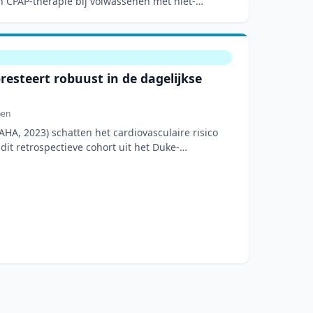
n CPAP-therapie bij volwassenen met niet-
apne
resteert robuust in de dagelijkse
pen
HA, 2023) schatten het cardiovasculaire risico
n dit retrospectieve cohort uit het Duke-