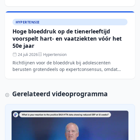
was onduidelijk. In deze retrospectieve cohortstudie (L
HYPERTENSIE
Hoge bloeddruk op de tienerleeftijd
voorspelt hart- en vaatziekten vóór het
50e jaar
24 juli 2026
Hypertension
Richtlijnen voor de bloeddruk bij adolescenten
berusten grotendeels op expertconsensus, omdat
bewijs over harde cardiovasculaire uitkomsten
ontbreekt. In dit co
Gerelateerd videoprogramma