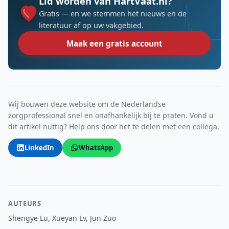
Lid worden van HartVaat.nl?
Gratis — en we stemmen het nieuws en de
literatuur af op uw vakgebied.
Maak een gratis account
Wij bouwen deze website om de Nederlandse
zorgprofessional snel en onafhankelijk bij te praten. Vond u
dit artikel nuttig? Help ons door het te delen met een collega.
LinkedIn
WhatsApp
AUTEURS
Shengye Lu, Xueyan Lv, Jun Zuo