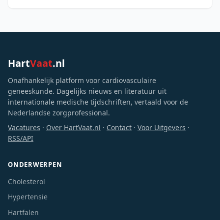
aandoeningen, hartfalen en chronische nierziekte.
Hoewel nieuwe di
Hart
Vaat
.nl
Onafhankelijk platform voor cardiovasculaire
geneeskunde. Dagelijks nieuws en literatuur uit
internationale medische tijdschriften, vertaald voor de
Nederlandse zorgprofessional.
Vacatures
·
Over HartVaat.nl
·
Contact
·
Voor Uitgevers
·
RSS/API
ONDERWERPEN
Cholesterol
Hypertensie
Hartfalen