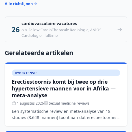
Alle richtlijnen →
cardiovasculaire vacatures
26
→
o.a. Fellow CardioThoracale Radiologie, ANIOS
Cardiologie - fulltime
Gerelateerde artikelen
HYPERTENSIE
Erectiestoornis komt bij twee op drie
hypertensieve mannen voor in Afrika —
meta-analyse
1 augustus 2026
Sexual medicine reviews
Een systematische review en meta-analyse van 18
studies (3.648 mannen) toont aan dat erectiestoornis
bij hypertensieve mannen in Afrika voorkomt in 65%
van de g